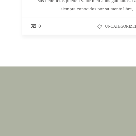
sus beneficios pueden venir bien a los gaditanos. D
siempre conocidos por su mente libre,
0
UNCATEGORIZE