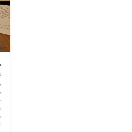
o
8
e
a
e
a
n
e