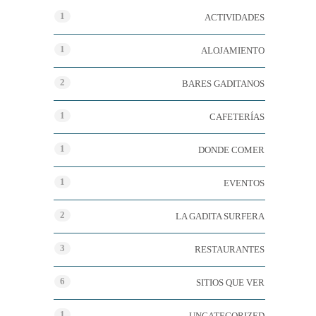
1
ACTIVIDADES
1
ALOJAMIENTO
2
BARES GADITANOS
1
CAFETERÍAS
1
DONDE COMER
1
EVENTOS
2
LA GADITA SURFERA
3
RESTAURANTES
6
SITIOS QUE VER
1
UNCATEGORIZED