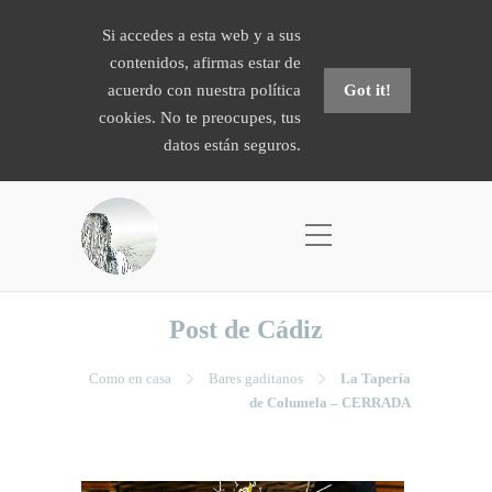
Si accedes a esta web y a sus
contenidos, afirmas estar de
acuerdo con nuestra política
Got it!
cookies. No te preocupes, tus
datos están seguros.
Post de Cádiz
Como en casa
Bares gaditanos
La Tapería
de Columela – CERRADA