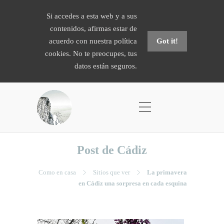
Si accedes a esta web y a sus
contenidos, afirmas estar de
acuerdo con nuestra política
Got it!
cookies. No te preocupes, tus
datos están seguros.
Post de Cádiz
Como en casa
Sitios que ver
La primavera
en Cádiz una sorpresa en cada esquina