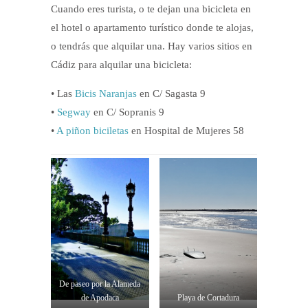
Cuando eres turista, o te dejan una bicicleta en
el hotel o apartamento turístico donde te alojas,
o tendrás que alquilar una. Hay varios sitios en
Cádiz para alquilar una bicicleta:
• Las
Bicis Naranjas
en C/ Sagasta 9
•
Segway
en C/ Sopranis 9
•
A piñon biciletas
en Hospital de Mujeres 58
De paseo por la Alameda
de Apodaca
Playa de Cortadura