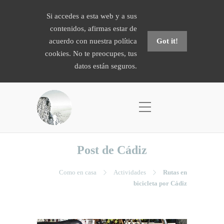
Si accedes a esta web y a sus
contenidos, afirmas estar de
acuerdo con nuestra política
Got it!
cookies. No te preocupes, tus
datos están seguros.
Post de Cádiz
Como en casa
Actividades
Rutas en
bicicleta por Cádiz